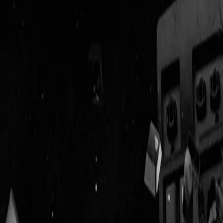
Geenstijl
Vlijmscherp en
ongefilterd nieuws