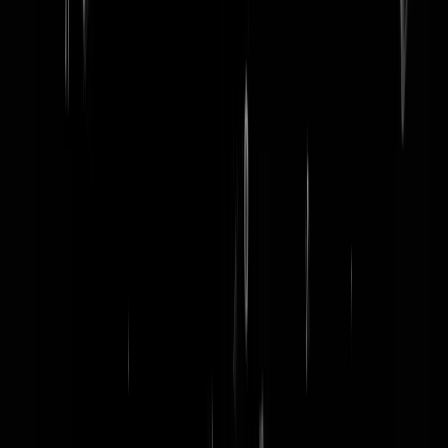
word lid