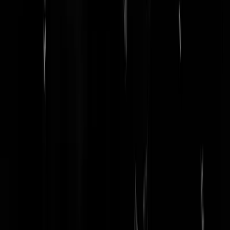
De GeenStijl Podcast