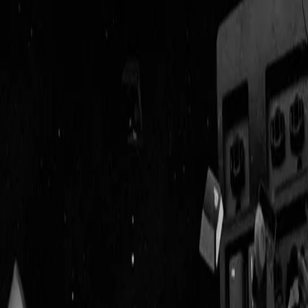
Geenstijl
ingelogd als
lid