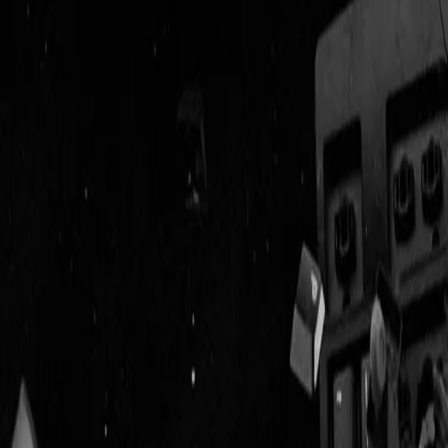
Geenstijl
Vlijmscherp en
ongefilterd nieuws