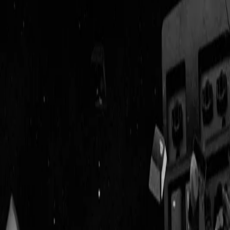
Geenstijl
Vlijmscherp en
ongefilterd nieuws