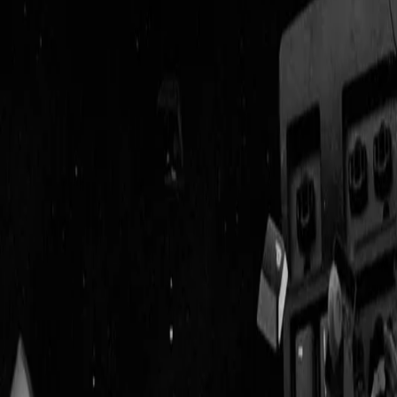
Geenstijl
Vlijmscherp en
ongefilterd nieuws