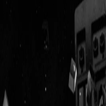
Geenstijl
Vlijmscherp en
ongefilterd nieuws