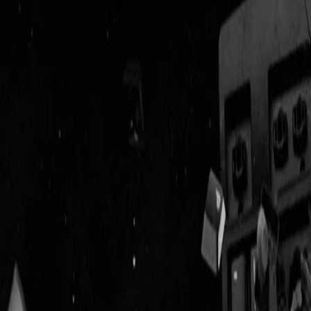
Geenstijl
Vlijmscherp en
ongefilterd nieuws