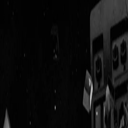
Geenstijl
Vlijmscherp en
ongefilterd nieuws