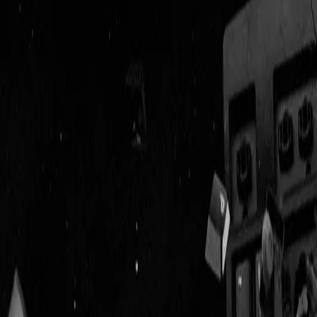
Geenstijl
Vlijmscherp en
ongefilterd nieuws