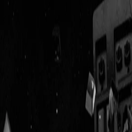
Geenstijl
Vlijmscherp en
ongefilterd nieuws