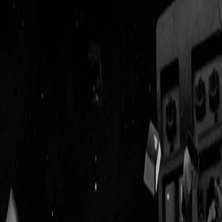
Geenstijl
ingelogd als
lid