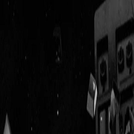
Geenstijl
Vlijmscherp en
ongefilterd nieuws