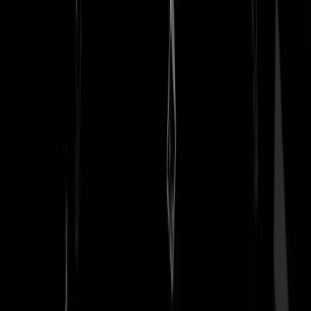
Contact
/
Huisregels
/
RSS
/
Privacy en cookies
/
Cookie
instellingen
/
Responsible Disclosure
/
Adverteren
/
Voorwaarden