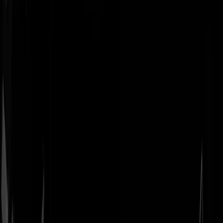
Geenstijl
Vlijmscherp en
ongefilterd nieuws