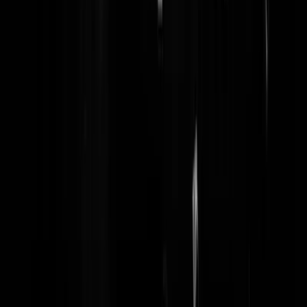
Geenstijl
Headlines
09-08-2026
De laatste topics op GeenStijl
Arthur van Amerongen - De catastrofale comeback van
fopprofessor en Judenfresser Frenske Timmermans. Deel 2
BOEKJE GELEZEN. Hardop gelachen om de semi-
autobiografische middelbare school-memoires van Ernest van
der Kwast
Feynman en/of Feiten – Bedrijfsrisico?
NRC-boomer sluit zich aan bij War on Spambots
Gedoetjes! Broer van eindredacteur NPO-platform FunX
BEDREIGT criticus van eindredacteur NPO-platform FunX
Welja. A12 weer bezet door XR-gajes