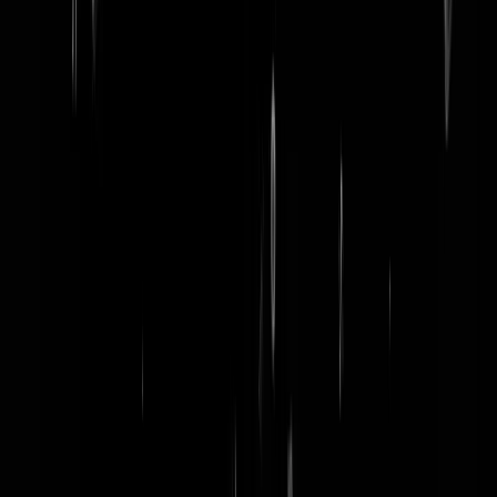
word lid