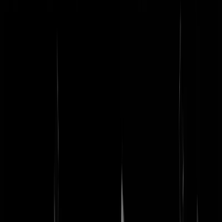
Over GeenStijl: