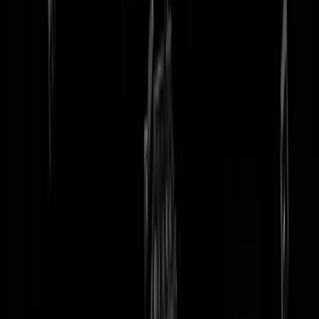
tip redactie