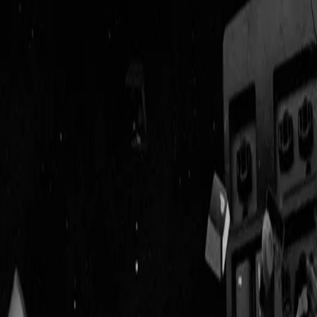
Geenstijl
Vlijmscherp en
ongefilterd nieuws