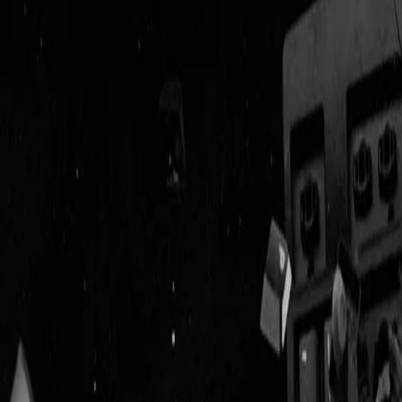
Geenstijl
Vlijmscherp en
ongefilterd nieuws