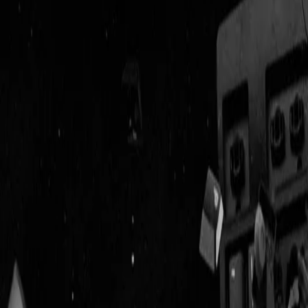
Geenstijl
Vlijmscherp en
ongefilterd nieuws