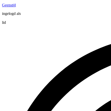
Geenstijl
ingelogd als
lid