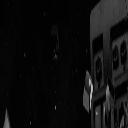
Geenstijl
ingelogd als
lid