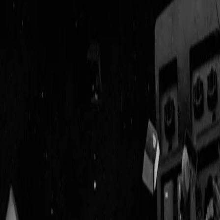
Geenstijl
Vlijmscherp en
ongefilterd nieuws