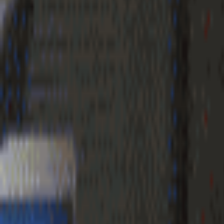
Geenstijl
Vlijmscherp en
ongefilterd nieuws