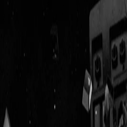
Geenstijl
Vlijmscherp en
ongefilterd nieuws