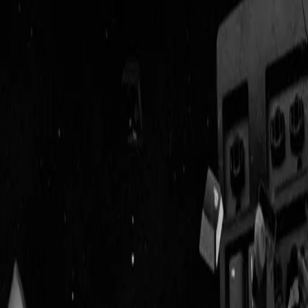
Geenstijl
ingelogd als
lid