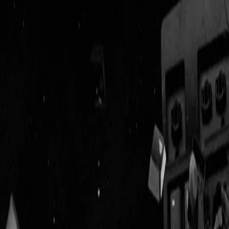
Geenstijl
Vlijmscherp en
ongefilterd nieuws