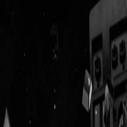
Geenstijl
Vlijmscherp en
ongefilterd nieuws