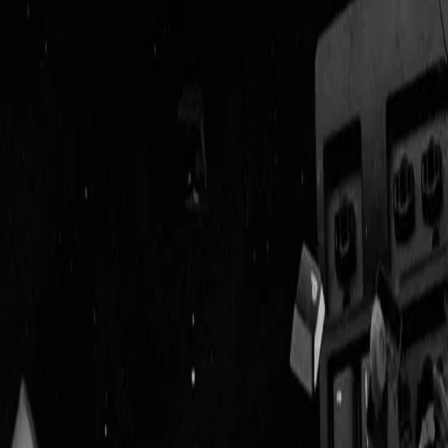
Geenstijl
Vlijmscherp en
ongefilterd nieuws