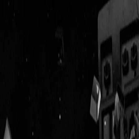
Geenstijl
Vlijmscherp en
ongefilterd nieuws