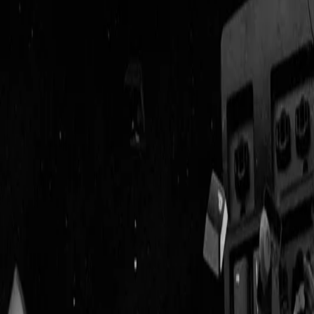
Geenstijl
Vlijmscherp en
ongefilterd nieuws