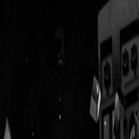
Geenstijl
Vlijmscherp en
ongefilterd nieuws