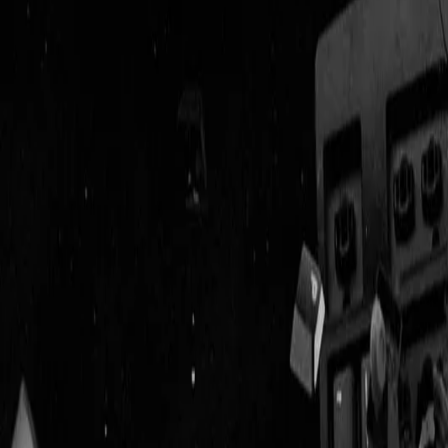
Geenstijl
Vlijmscherp en
ongefilterd nieuws