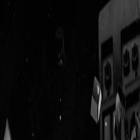
Geenstijl
Vlijmscherp en
ongefilterd nieuws