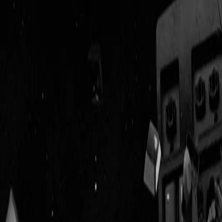
Geenstijl
Vlijmscherp en
ongefilterd nieuws