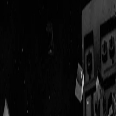
Geenstijl
Vlijmscherp en
ongefilterd nieuws