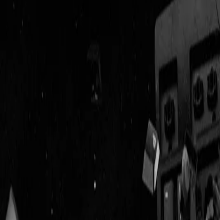
Geenstijl
Vlijmscherp en
ongefilterd nieuws