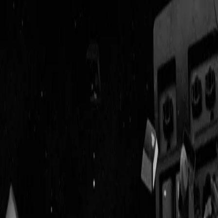
Geenstijl
Vlijmscherp en
ongefilterd nieuws