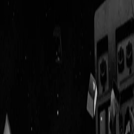
Geenstijl
Vlijmscherp en
ongefilterd nieuws