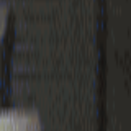
Geenstijl
Vlijmscherp en
ongefilterd nieuws