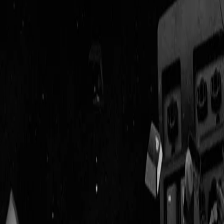
Geenstijl
Vlijmscherp en
ongefilterd nieuws