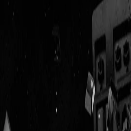
Geenstijl
Vlijmscherp en
ongefilterd nieuws