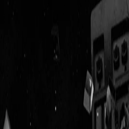
Geenstijl
Vlijmscherp en
ongefilterd nieuws