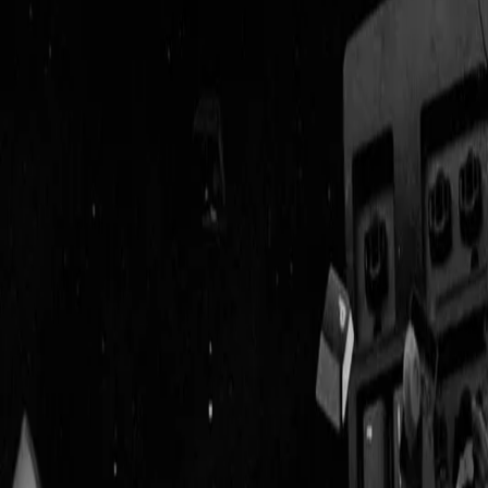
Geenstijl
Vlijmscherp en
ongefilterd nieuws