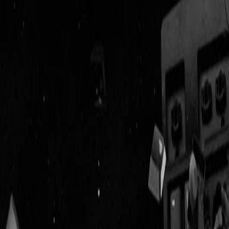
Geenstijl
Vlijmscherp en
ongefilterd nieuws