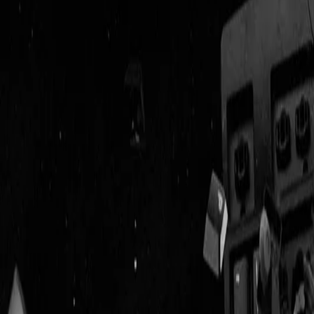
Geenstijl
Vlijmscherp en
ongefilterd nieuws