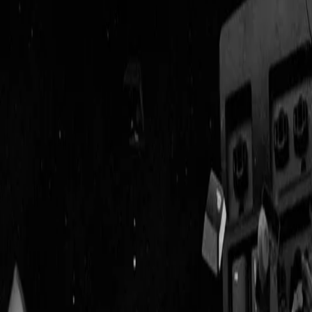
Geenstijl
Vlijmscherp en
ongefilterd nieuws