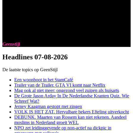
Geenstijl
Headlines
07-08-2026
De laatste topics op GeenStijl
Een woonboot in het StamCafé
Trailer van de Trailer. GTA VI komt naar Netflix
Mag ook al niet meer: ongezond veel zuipen als huisarts
De Grote Jason Arday In De Nederlandse Kranten Quiz. Wie
Schreef Wat?
Jerney Kaagman gestopt met zingen
VOLK IS HET ZAT. Hervulbare bekers Efteling uitverkocht
DEBUNK. Maarten van Rossem kan niet rekenen. Aandeel
moslims in Nederland groeit WEL
NPO zet leidinggevende op non-actief na dickpic in