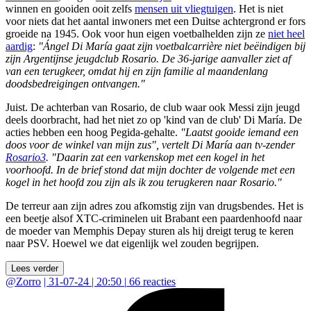
winnen en gooiden ooit zelfs
mensen uit vliegtuigen
. Het is niet
voor niets dat het aantal inwoners met een Duitse achtergrond er fors
groeide na 1945. Ook voor hun eigen voetbalhelden zijn ze
niet heel
aardig
:
"Ángel Di María gaat zijn voetbalcarrière niet beëindigen bij
zijn Argentijnse jeugdclub Rosario. De 36-jarige aanvaller ziet af
van een terugkeer, omdat hij en zijn familie al maandenlang
doodsbedreigingen ontvangen."
Juist. De achterban van Rosario, de club waar ook Messi zijn jeugd
deels doorbracht, had het niet zo op 'kind van de club' Di María. De
acties hebben een hoog Pegida-gehalte.
"Laatst gooide iemand een
doos voor de winkel van mijn zus", vertelt Di María aan tv-zender
Rosario3
. "Daarin zat een varkenskop met een kogel in het
voorhoofd. In de brief stond dat mijn dochter de volgende met een
kogel in het hoofd zou zijn als ik zou terugkeren naar Rosario."
De terreur aan zijn adres zou afkomstig zijn van drugsbendes. Het is
een beetje alsof XTC-criminelen uit Brabant een paardenhoofd naar
de moeder van Memphis Depay sturen als hij dreigt terug te keren
naar PSV. Hoewel we dat eigenlijk wel zouden begrijpen.
Lees verder
@
Zorro
|
31-07-24 | 20:50
|
66
reacties