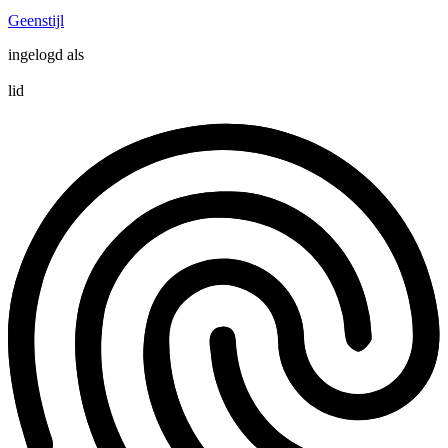
Geenstijl
ingelogd als
lid