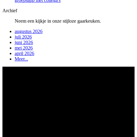
groepsapp met collega's
Archief
Neem een kijkje in onze stijloze gaarkeuken.
augustus 2026
juli 2026
juni 2026
mei 2026
april 2026
Meer...