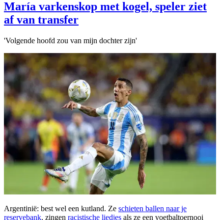
María varkenskop met kogel, speler ziet
af van transfer
'Volgende hoofd zou van mijn dochter zijn'
Argentinië: best wel een kutland. Ze
schieten ballen naar je
reservebank
, zingen
racistische liedjes
als ze een voetbaltoernooi