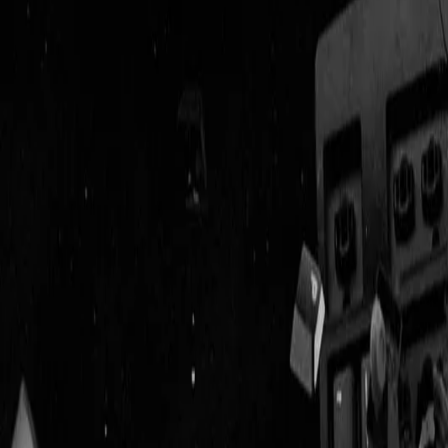
Geenstijl
Vlijmscherp en
ongefilterd nieuws