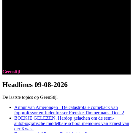
Geenstijl
Headlines
09-08-2026
De laatste topics op GeenStijl
Arthur van Amerongen - De catastrofale comeback van
fopprofessor en Judenfresser Frenske Timmermans. Deel 2
BOEKJE GELEZEN. Hardop gelachen om de semi-
autobiografische middelbare school-memoires van Ernest van
der Kwast