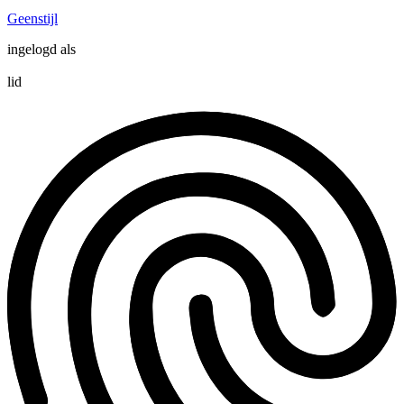
Geenstijl
ingelogd als
lid