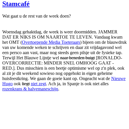
Stamcafé
Wat gaat u de rest van de week doen?
Woensdag gehaktdag, de week is weer doormidden. JAMMER
DAT ER NIKS IS OM NAARTOE TE LEVEN. Vandaag kwam
het OMT (
Overtoepende Media Toeteraars
) bijeen om de blauwdruk
van uw komende weken te schrijven en daar zit vrijdagavond wel
een persco aan vast, maar nog steeds geen pilsje uit de fysieke tap.
Terwijl Het Blauwe Lijntje wel
naar beneden buigt
[RONALDO-
OVERCORRECTIE: MINDER SNEL OMHOOG GAAT -
RED.]. Dus misschien is een beetje optimisme wel op z'n plek, ook
al zit je dit weekend sowieso nog opgehokt in eigen geheime
huisfeestkring. We gaan de goeie kant op. Ongeacht wat de
Nieuwe
Hugo
ook
liegt
niet
zegt
. Ach ja, in Spanje is ook niet alles
rozenkrans & halvemaneschijn
.