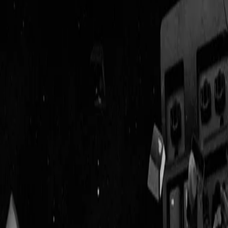
Geenstijl
Vlijmscherp en
ongefilterd nieuws