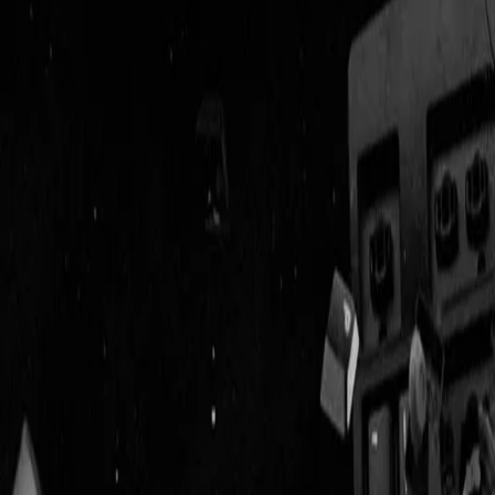
Geenstijl
Vlijmscherp en
ongefilterd nieuws