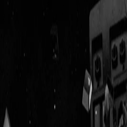
Geenstijl
Vlijmscherp en
ongefilterd nieuws